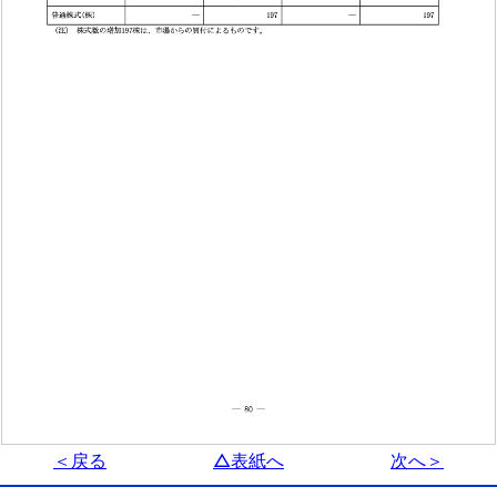
＜戻る
△表紙へ
次へ＞