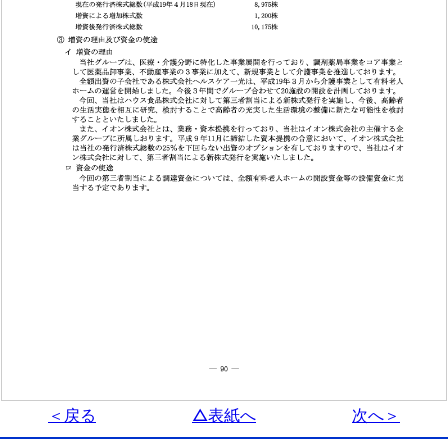
＜戻る
△表紙へ
次へ＞