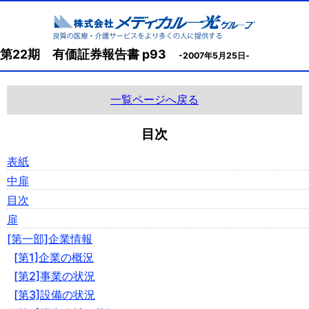
第22期 有価証券報告書 p93
-2007年5月25日-
一覧ページへ戻る
目次
表紙
中扉
目次
扉
[第一部]企業情報
[第1]企業の概況
[第2]事業の状況
[第3]設備の状況