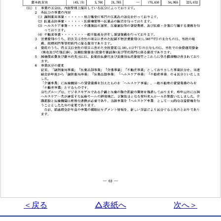
＜戻る
△表紙へ
次へ＞