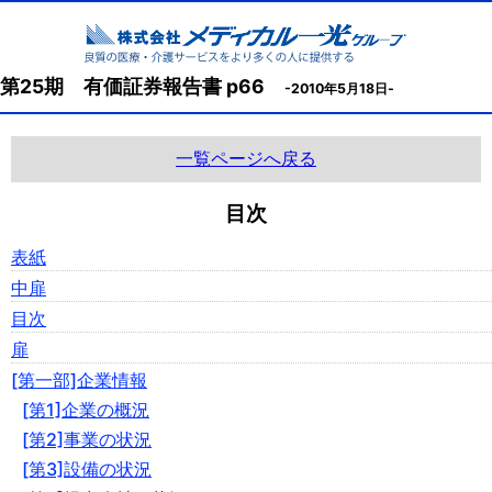
第25期 有価証券報告書 p66
-2010年5月18日-
一覧ページへ戻る
目次
表紙
中扉
目次
扉
[第一部]企業情報
[第1]企業の概況
[第2]事業の状況
[第3]設備の状況