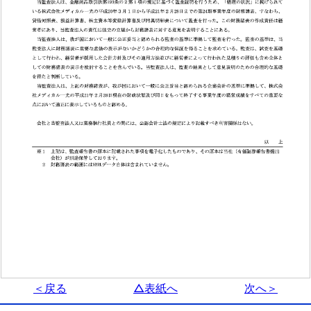
＜戻る
△表紙へ
次へ＞