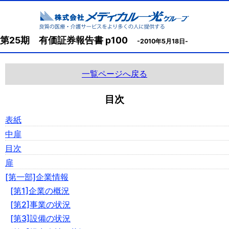
第25期 有価証券報告書 p100
-2010年5月18日-
一覧ページへ戻る
目次
表紙
中扉
目次
扉
[第一部]企業情報
[第1]企業の概況
[第2]事業の状況
[第3]設備の状況