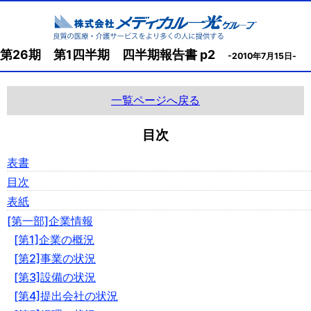
第26期 第1四半期 四半期報告書 p2
-2010年7月15日-
一覧ページへ戻る
目次
表書
目次
表紙
[第一部]企業情報
[第1]企業の概況
[第2]事業の状況
[第3]設備の状況
[第4]提出会社の状況