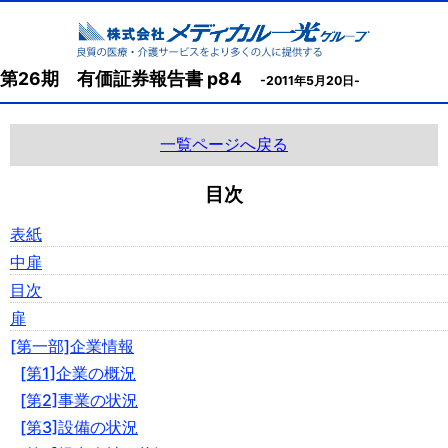
第26期 有価証券報告書 p84
-2011年5月20日-
一覧ページへ戻る
目次
表紙
中扉
目次
扉
[第一部]企業情報
[第1]企業の概況
[第2]事業の状況
[第3]設備の状況