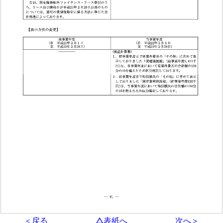
＜戻る
△表紙へ
次へ＞