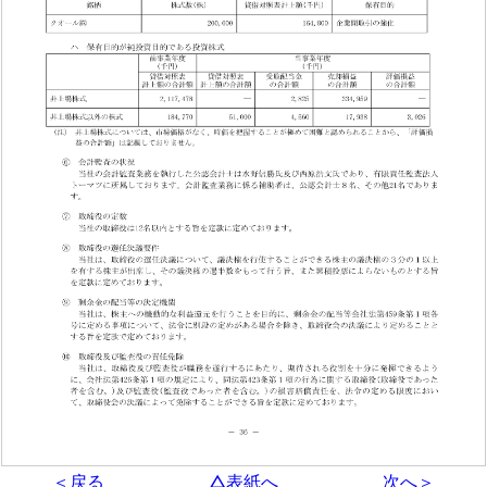
＜戻る
△表紙へ
次へ＞