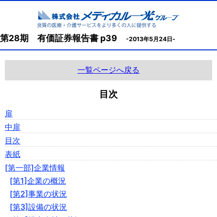
第28期 有価証券報告書 p39
-2013年5月24日-
一覧ページへ戻る
目次
扉
中扉
目次
表紙
[第一部]企業情報
[第1]企業の概況
[第2]事業の状況
[第3]設備の状況