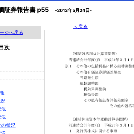
価証券報告書 p55
-2013年5月24日-
＜戻る
ージへ戻る
目次
情報
概況
状況
状況
社の状況
状況