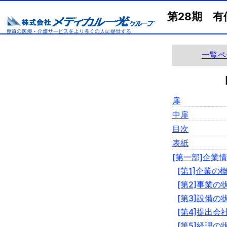
第28期 有
一覧ペ
扉
中扉
目次
表紙
[第一部]企業
[第1]企業の
[第2]事業の
[第3]設備の
[第4]提出会
[第5]経理の