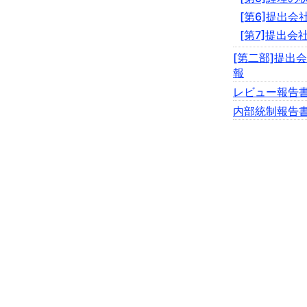
[第6]提出
[第7]提出会
[第二部]提出
報
レビュー報告
内部統制報告