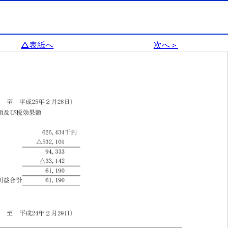
△表紙へ
次へ＞