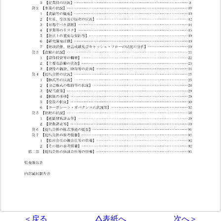
＜戻る
△表紙へ
次へ＞