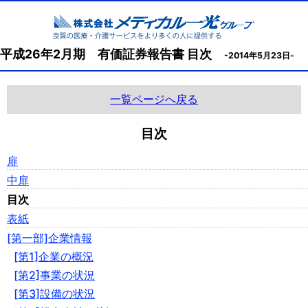
平成26年2月期 有価証券報告書 目次
-2014年5月23日-
一覧ページへ戻る
目次
扉
中扉
目次
表紙
[第一部]企業情報
[第1]企業の概況
[第2]事業の状況
[第3]設備の状況