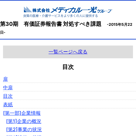
第30期 有価証券報告書 対処すべき課題
-2015年5月22
日-
一覧ページへ戻る
目次
扉
中扉
目次
表紙
[第一部]企業情報
[第1]企業の概況
[第2]事業の状況