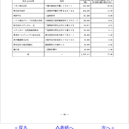
＜戻る
△表紙へ
次へ＞