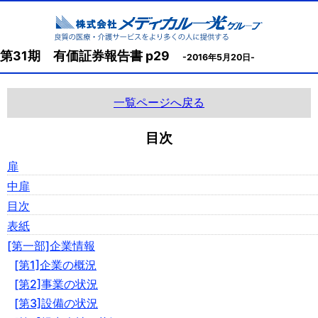
第31期 有価証券報告書 p29
-2016年5月20日-
一覧ページへ戻る
目次
扉
中扉
目次
表紙
[第一部]企業情報
[第1]企業の概況
[第2]事業の状況
[第3]設備の状況