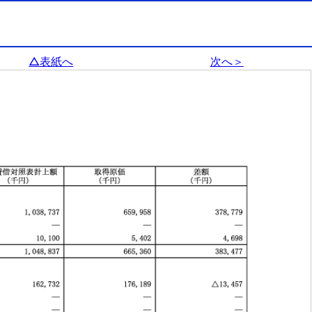
△表紙へ
次へ＞