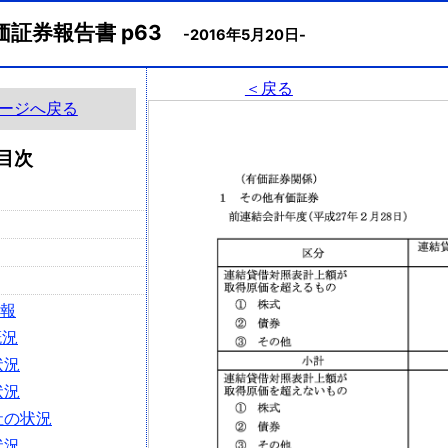
価証券報告書 p63
-2016年5月20日-
＜戻る
ージへ戻る
目次
情報
概況
状況
状況
社の状況
状況