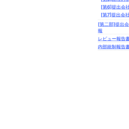
[第6]提出
[第7]提出会
[第二部]提出
報
レビュー報告
内部統制報告