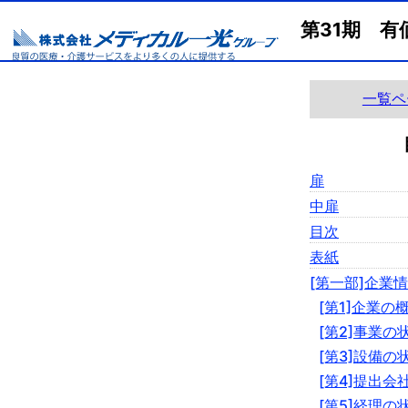
第31期 有
一覧ペ
扉
中扉
目次
表紙
[第一部]企業
[第1]企業の
[第2]事業の
[第3]設備の
[第4]提出会
[第5]経理の