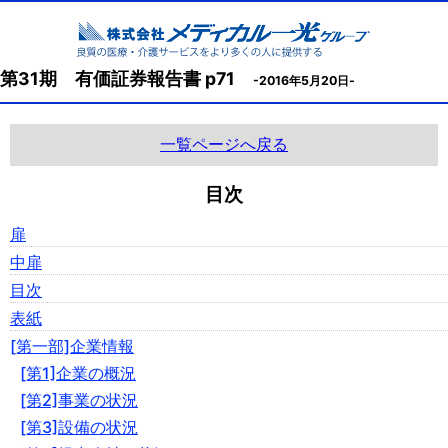
第31期 有価証券報告書 p71
-2016年5月20日-
一覧ページへ戻る
目次
扉
中扉
目次
表紙
[第一部]企業情報
[第1]企業の概況
[第2]事業の状況
[第3]設備の状況