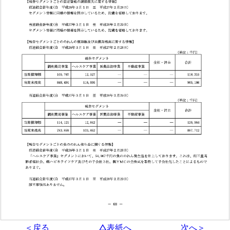
＜戻る
△表紙へ
次へ＞