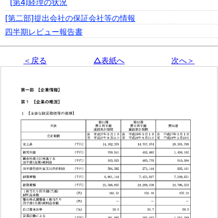
[第4]経理の状況
[第二部]提出会社の保証会社等の情報
四半期レビュー報告書
＜戻る
△表紙へ
次へ＞