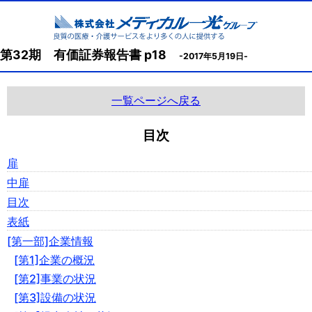
第32期 有価証券報告書 p18
-2017年5月19日-
一覧ページへ戻る
目次
扉
中扉
目次
表紙
[第一部]企業情報
[第1]企業の概況
[第2]事業の状況
[第3]設備の状況