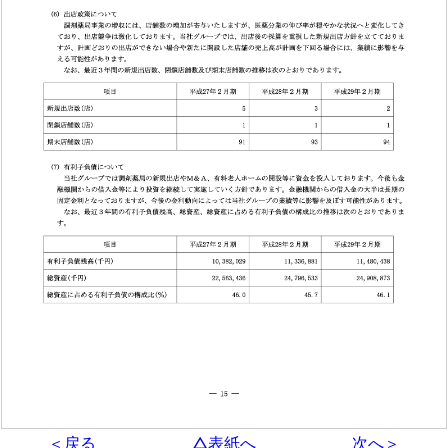
＜戻る
△表紙へ
次へ＞