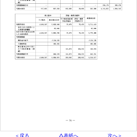
＜戻る
△表紙へ
次へ＞