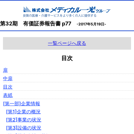
第32期 有価証券報告書 p77
-2017年5月19日-
一覧ページへ戻る
目次
扉
中扉
目次
表紙
[第一部]企業情報
[第1]企業の概況
[第2]事業の状況
[第3]設備の状況