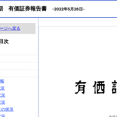
2月期 有価証券報告書
-2022年5月26日-
ージへ戻る
目次
情報
概況
状況
状況
社の状況
状況