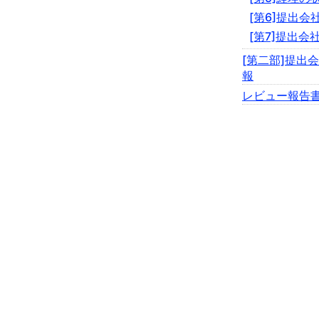
[第6]提出
[第7]提出会
[第二部]提出
報
レビュー報告