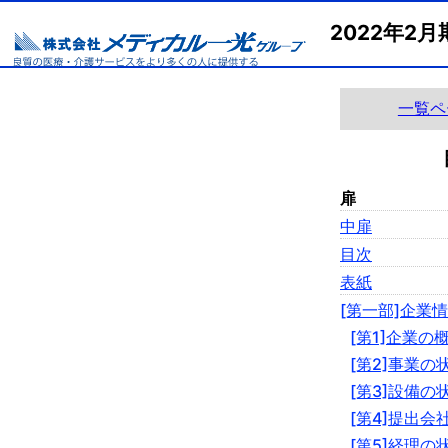
2022年
一覧ペ
扉
中扉
目次
表紙
[第一部]企業
[第1]企業の
[第2]事業の
[第3]設備の
[第4]提出会
[第5]経理の