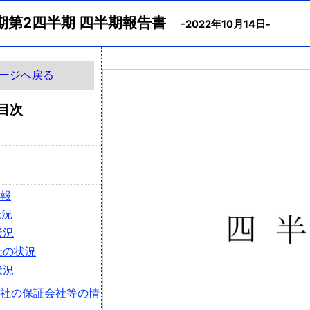
月期第2四半期 四半期報告書
-2022年10月14日-
ージへ戻る
目次
情報
概況
状況
社の状況
状況
会社の保証会社等の情