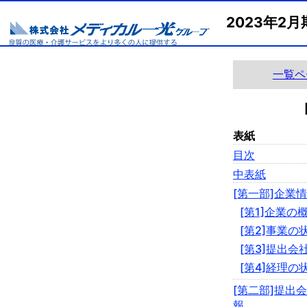
2023年2
一覧ペ
表紙
目次
中表紙
[第一部]企業
[第1]企業の
[第2]事業の
[第3]提出会
[第4]経理の
[第二部]提出
報