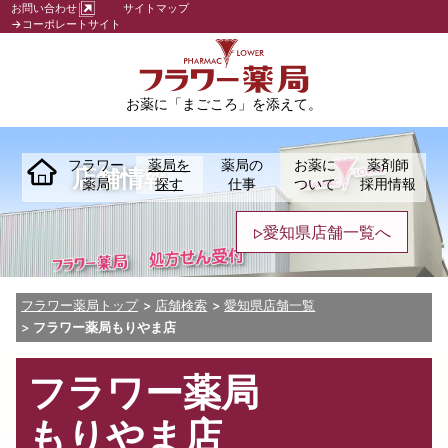
お問い合わせ
サイトマップ
→コーポレートサイト
お薬に「まごころ」を添えて。
フラワー
薬局を
薬局の
お薬に
薬剤師
店舗情報
薬局
探す
仕事
ついて
採用情報
愛知県店舗一覧へ
フラワー薬局トップ
店舗検索
愛知県店舗一覧
フラワー薬局もりやま店
フラワー薬局
もりやま店