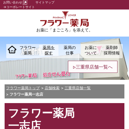
お問い合わせ
サイトマップ
→コーポレートサイト
お薬に「まごころ」を添えて。
フラワー
薬局を
薬局の
お薬に
薬剤師
店舗情報
薬局
探す
仕事
ついて
採用情報
三重県店舗一覧へ
フラワー薬局トップ
店舗検索
三重県店舗一覧
フラワー薬局一志店
フラワー薬局
一志店