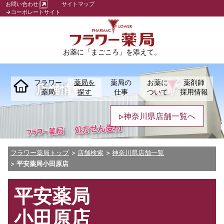
お問い合わせ
サイトマップ
→コーポレートサイト
お薬に「まごころ」を添えて。
フラワー
薬局を
薬局の
お薬に
薬剤師
店舗情報
薬局
探す
仕事
ついて
採用情報
神奈川県店舗一覧へ
フラワー薬局トップ
店舗検索
神奈川県店舗一覧
平安薬局小田原店
平安薬局
小田原店