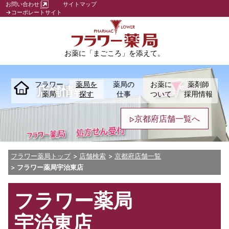
お問い合わせ
サイトマップ
→コーポレートサイト
お薬に「まごころ」を添えて。
フラワー
薬局を
薬局の
お薬に
薬剤師
店舗情報
薬局
探す
仕事
ついて
採用情報
京都府店舗一覧へ
フラワー薬局トップ
店舗検索
京都府店舗一覧
フラワー薬局宇治東店
フラワー薬局
宇治東店