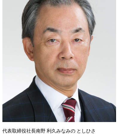
代表取締役社長
南野 利久
みなみの としひさ