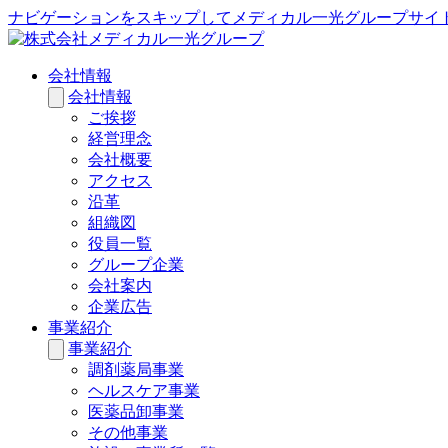
ナビゲーションをスキップしてメディカル一光グループサイ
会社情報
会社情報
ご挨拶
経営理念
会社概要
アクセス
沿革
組織図
役員一覧
グループ企業
会社案内
企業広告
事業紹介
事業紹介
調剤薬局事業
ヘルスケア事業
医薬品卸事業
その他事業