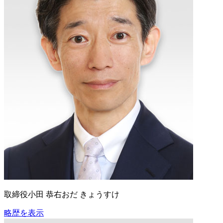
取締役
小田 恭右
おだ きょうすけ
略歴を表示