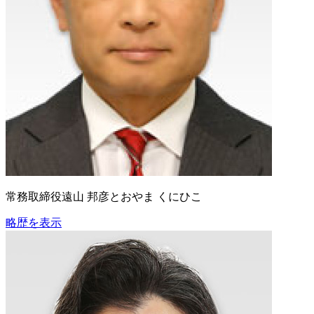
常務取締役
遠山 邦彦
とおやま くにひこ
略歴を表示