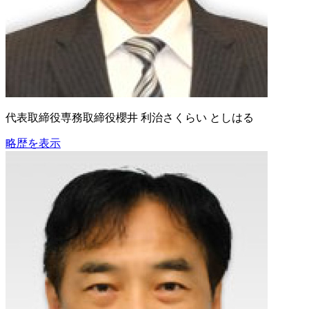
代表取締役専務取締役
櫻井 利治
さくらい としはる
略歴を表示