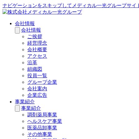
ナビゲーションをスキップしてメディカル一光グループサイ
会社情報
会社情報
ご挨拶
経営理念
会社概要
アクセス
沿革
組織図
役員一覧
グループ企業
会社案内
企業広告
事業紹介
事業紹介
調剤薬局事業
ヘルスケア事業
医薬品卸事業
その他事業