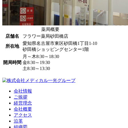
薬局概要
店舗名
フラワー薬局砂田橋店
愛知県名古屋市東区砂田橋1丁目1-10
所在地
砂田橋ショッピングセンター1階
月～木8:30～18:30
開局時間
金8:30～19:30
土8:30～13:30
会社情報
ご挨拶
経営理念
会社概要
アクセス
沿革
組織図