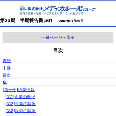
第23期 半期報告書 p61
-2007年11月25日-
一覧ページへ戻る
目次
表紙
中扉
目次
扉
[第一部]企業情報
[第1]企業の概況
[第2]事業の状況
[第3]設備の状況