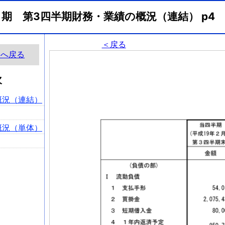
月期 第3四半期財務・業績の概況（連結） p
＜戻る
ジへ戻る
次
概況（連結）
概況（単体）