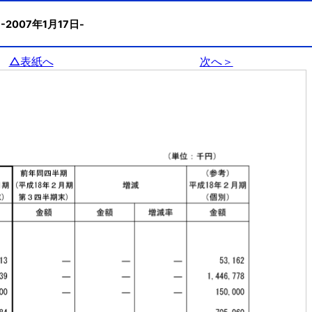
4
-2007年1月17日-
△表紙へ
次へ＞