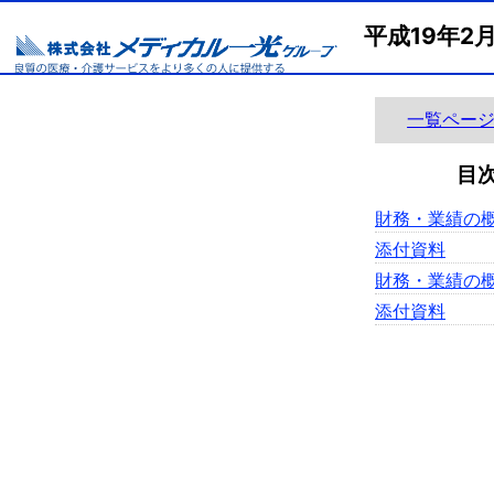
平成19年2
一覧ペー
目
財務・業績の
添付資料
財務・業績の
添付資料