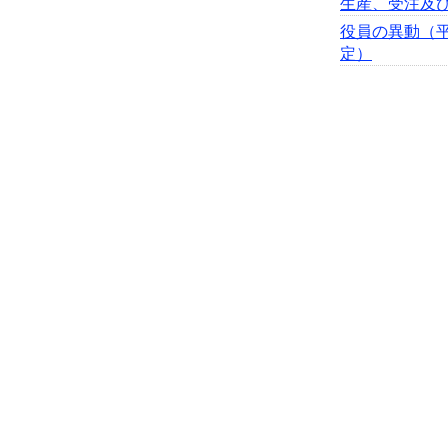
生産、受注及
役員の異動（平
定）