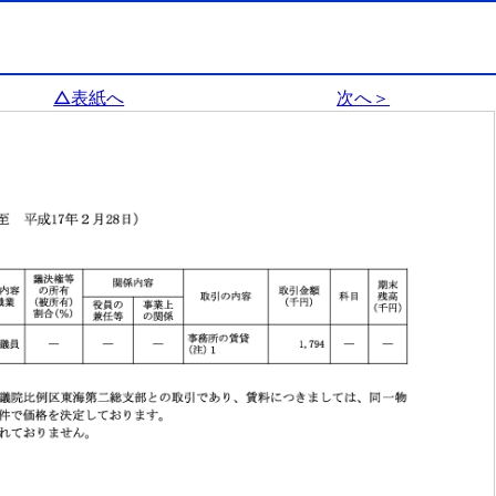
△表紙へ
次へ＞