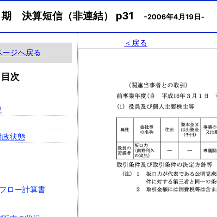
月期 決算短信（非連結） p31
-2006年4月19日-
＜戻る
ページへ戻る
目次
況
財政状態
フロー計算書