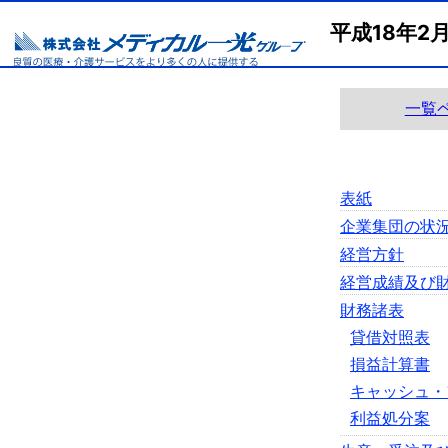
平成18年2
一覧
表紙
企業集団の状
経営方針
経営成績及び
財務諸表
貸借対照表
損益計算書
キャッシュ・
利益処分案