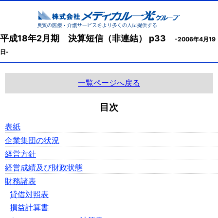
平成18年2月期 決算短信（非連結） p33
-2006年4月19
日-
一覧ページへ戻る
目次
表紙
企業集団の状況
経営方針
経営成績及び財政状態
財務諸表
貸借対照表
損益計算書