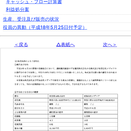
キャッシュ・フロー計算書
利益処分案
生産、受注及び販売の状況
役員の異動（平成18年5月25日付予定）
＜戻る
△表紙へ
次へ＞