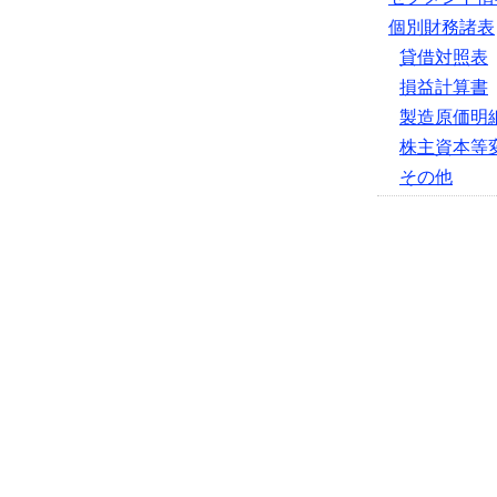
個別財務諸表
貸借対照表
損益計算書
製造原価明
株主資本等
その他