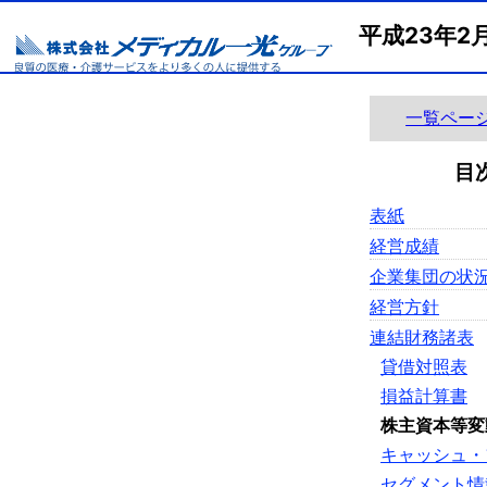
平成23年
一覧ペー
目
表紙
経営成績
企業集団の状
経営方針
連結財務諸表
貸借対照表
損益計算書
株主資本等変
キャッシュ・
セグメント情