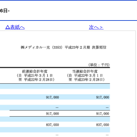
月6日-
△表紙へ
次へ＞