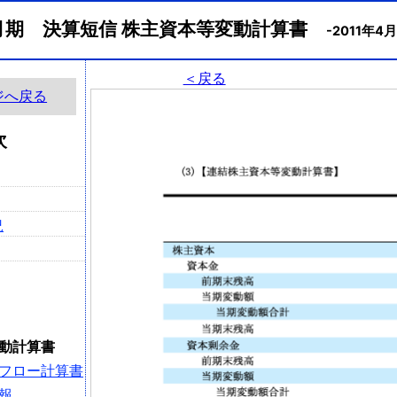
2月期 決算短信 株主資本等変動計算書
-2011年4
＜戻る
ジへ戻る
次
況
動計算書
フロー計算書
報