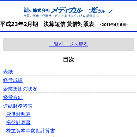
平成23年2月期 決算短信 貸借対照表
-2011年4月6日-
一覧ページへ戻る
目次
表紙
経営成績
企業集団の状況
経営方針
連結財務諸表
貸借対照表
損益計算書
株主資本等変動計算書