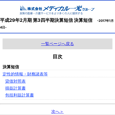
平成29年2月期 第3四半期決算短信 決算短信
-2017年1月
4日-
一覧ページへ戻る
目次
決算短信
定性的情報・財務諸表等
貸借対照表
損益計算書
包括利益計算書
次へ＞