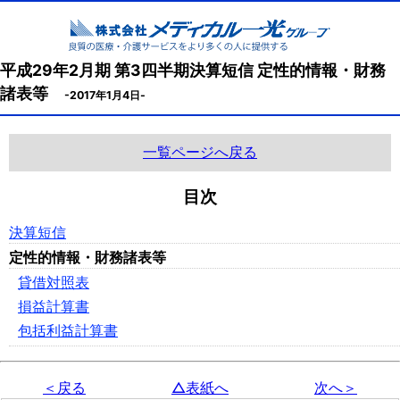
平成29年2月期 第3四半期決算短信 定性的情報・財務
諸表等
-2017年1月4日-
一覧ページへ戻る
目次
決算短信
定性的情報・財務諸表等
貸借対照表
損益計算書
包括利益計算書
＜戻る
△表紙へ
次へ＞