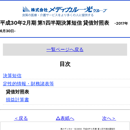
平成30年2月期 第1四半期決算短信 貸借対照表
-2017年
6月30日-
一覧ページへ戻る
目次
決算短信
定性的情報・財務諸表等
貸借対照表
損益計算書
＜戻る
△表紙へ
次へ＞