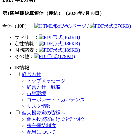
第1四半期決算短信（連結）（2026年7月10日）
全体（10P）：
Webページ
/
(370KB)
サマリー：
(163KB)
定性情報：
(186KB)
財務諸表：
(189KB)
その他：
(179KB)
IR情報
経営方針
トップメッセージ
経営方針・戦略
市場環境
コーポレート・ガバナンス
リスク情報
個人投資家の皆様へ
個人投資家向け会社説明会
株主優待制度
配当について