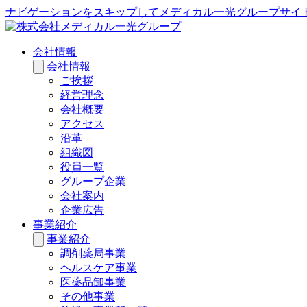
ナビゲーションをスキップしてメディカル一光グループサイ
会社情報
会社情報
ご挨拶
経営理念
会社概要
アクセス
沿革
組織図
役員一覧
グループ企業
会社案内
企業広告
事業紹介
事業紹介
調剤薬局事業
ヘルスケア事業
医薬品卸事業
その他事業