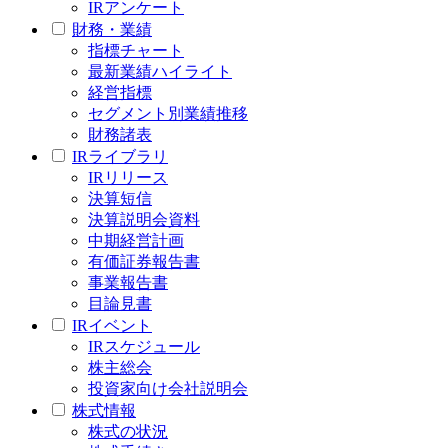
IRアンケート
財務・業績
指標チャート
最新業績ハイライト
経営指標
セグメント別業績推移
財務諸表
IRライブラリ
IRリリース
決算短信
決算説明会資料
中期経営計画
有価証券報告書
事業報告書
目論見書
IRイベント
IRスケジュール
株主総会
投資家向け会社説明会
株式情報
株式の状況