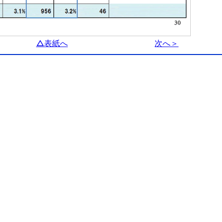
△表紙へ
次へ＞