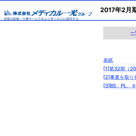
2017年2
一
表紙
[1]第32期（
[2]事業を取
[3]BS、P