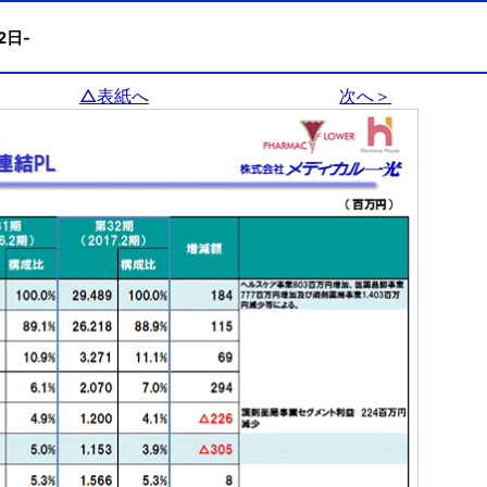
2日-
△表紙へ
次へ＞