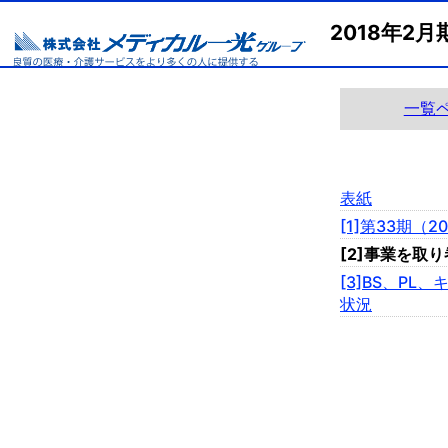
2018年2
一覧
表紙
[1]第33期（
[2]事業を取
[3]BS、PL
状況