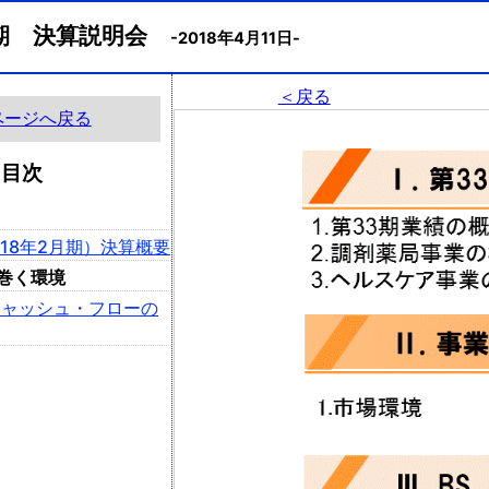
月期 決算説明会
-2018年4月11日-
＜戻る
ページへ戻る
目次
2018年2月期）決算概要
り巻く環境
、キャッシュ・フローの