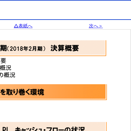
△表紙へ
次へ＞