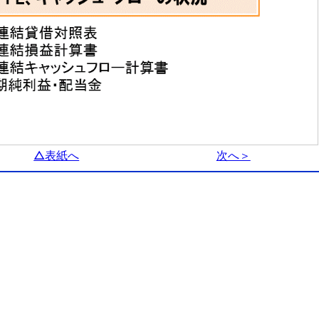
△表紙へ
次へ＞