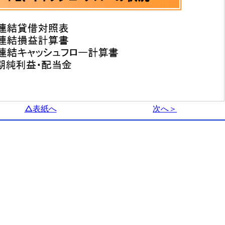
△表紙へ
次へ＞