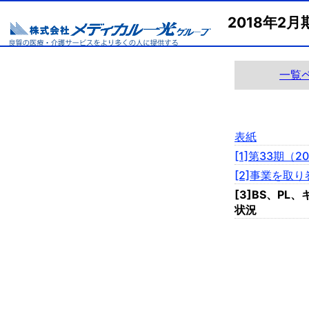
2018年2
一覧
表紙
[1]第33期（
[2]事業を取
[3]BS、P
状況