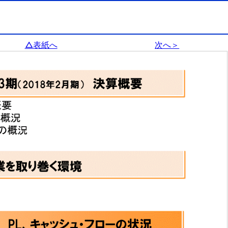
△表紙へ
次へ＞