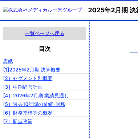
2025年2月期
一覧ページへ戻る
目次
表紙
[1]2025年2月期 決算概要
[2］セグメント別概要
[3］中期経営計画
[4］2026年2月期 業績見通し
[5］過去10年間の業績･財務
[6］財務指標等の概況
[7］配当政策