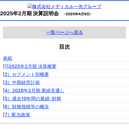
2025年2月期 決算説明会
-2025年4月9日-
一覧ページへ戻る
目次
表紙
[1]2025年2月期 決算概要
[2］セグメント別概要
[3］中期経営計画
[4］2026年2月期 業績見通し
[5］過去10年間の業績･財務
[6］財務指標等の概況
[7］配当政策