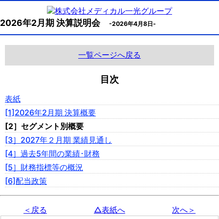
2026年2月期 決算説明会
-2026年4月8日-
一覧ページへ戻る
目次
表紙
[1]2026年2月期 決算概要
[2］セグメント別概要
[3］2027年２月期 業績見通し
[4］過去5年間の業績･財務
[5］財務指標等の概況
[6]配当政策
＜戻る
△表紙へ
次へ＞