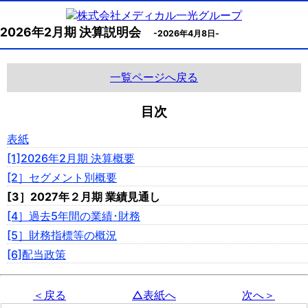
2026年2月期 決算説明会
-2026年4月8日-
一覧ページへ戻る
目次
表紙
[1]2026年2月期 決算概要
[2］セグメント別概要
[3］2027年２月期 業績見通し
[4］過去5年間の業績･財務
[5］財務指標等の概況
[6]配当政策
＜戻る
△表紙へ
次へ＞