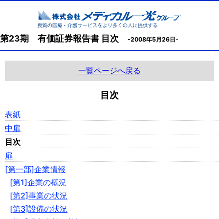
第23期 有価証券報告書 目次
-2008年5月26日-
一覧ページへ戻る
目次
表紙
中扉
目次
扉
[第一部]企業情報
[第1]企業の概況
[第2]事業の状況
[第3]設備の状況