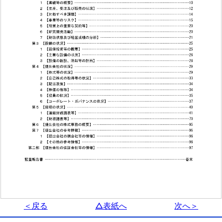
＜戻る
△表紙へ
次へ＞