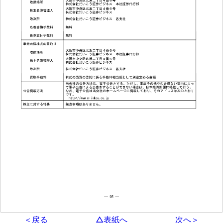
＜戻る
△表紙へ
次へ＞