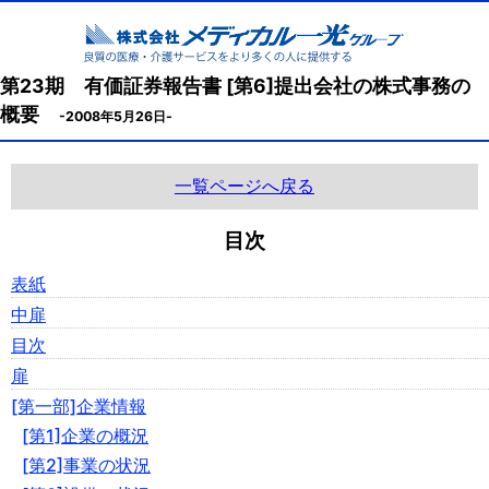
第23期 有価証券報告書 [第6]提出会社の株式事務の
概要
-2008年5月26日-
一覧ページへ戻る
目次
表紙
中扉
目次
扉
[第一部]企業情報
[第1]企業の概況
[第2]事業の状況