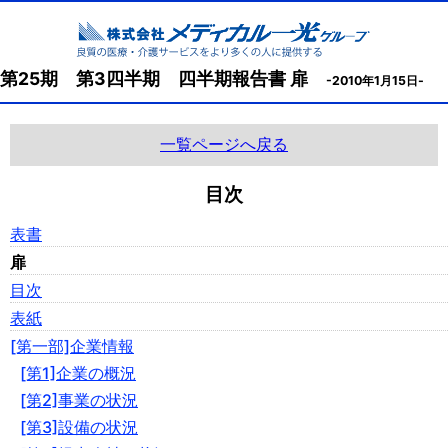
第25期 第3四半期 四半期報告書 扉
-2010年1月15日-
一覧ページへ戻る
目次
表書
扉
目次
表紙
[第一部]企業情報
[第1]企業の概況
[第2]事業の状況
[第3]設備の状況