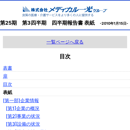
第25期 第3四半期 四半期報告書 表紙
-2010年1月15日-
一覧ページへ戻る
目次
表書
扉
目次
表紙
[第一部]企業情報
[第1]企業の概況
[第2]事業の状況
[第3]設備の状況