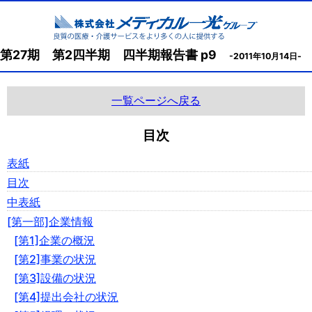
第27期 第2四半期 四半期報告書 p9
-2011年10月14日-
一覧ページへ戻る
目次
表紙
目次
中表紙
[第一部]企業情報
[第1]企業の概況
[第2]事業の状況
[第3]設備の状況
[第4]提出会社の状況