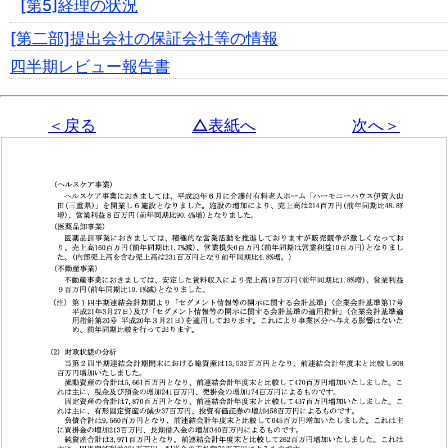
[第5]経理の状況
[第二部]提出会社の保証会社等の情報
四半期レビュー報告書
＜戻る
△表紙へ
次へ＞