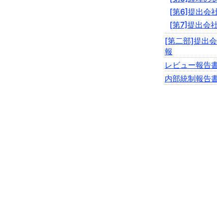
[第6]提出
[第7]提出会
[第二部]提出
報
レビュー報告
内部統制報告