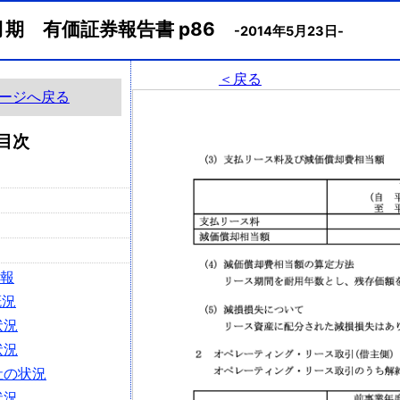
月期 有価証券報告書 p86
-2014年5月23日-
＜戻る
ージへ戻る
目次
情報
概況
状況
状況
社の状況
状況