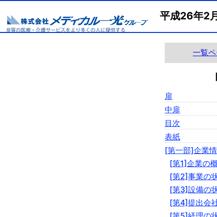
平成26年2
一覧ペ
扉
中扉
目次
表紙
[第一部]企業
[第1]企業の
[第2]事業の
[第3]設備の
[第4]提出会
[第5]経理の