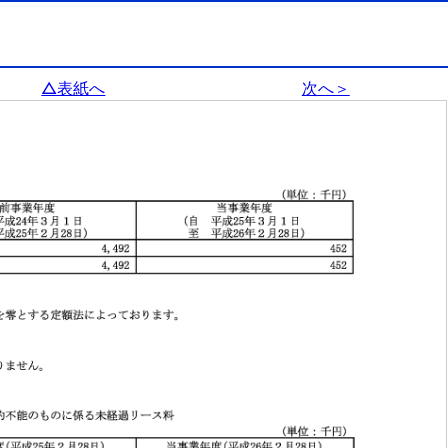
△表紙へ
次へ＞