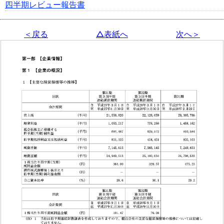
四半期レビュー報告書
＜戻る
△表紙へ
次へ＞