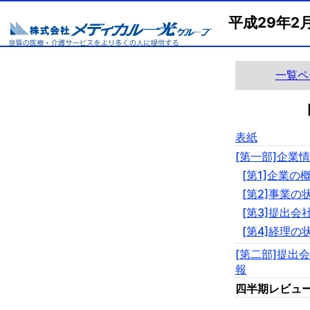
平成29年
一覧ペ
表紙
[第一部]企業
[第1]企業の
[第2]事業の
[第3]提出会
[第4]経理の
[第二部]提出
報
四半期レビュ