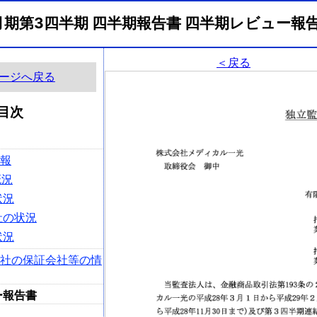
2月期第3四半期 四半期報告書 四半期レビュー
＜戻る
ージへ戻る
目次
情報
概況
状況
社の状況
状況
会社の保証会社等の情
ー報告書