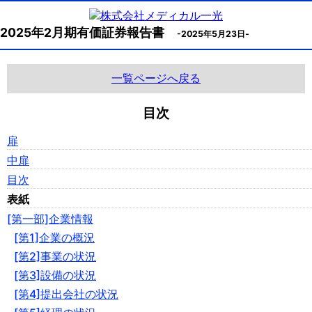
2025年2月期有価証券報告書
-2025年5月23日-
一覧ページへ戻る
目次
扉
中扉
目次
表紙
[第一部]企業情報
[第1]企業の概況
[第2]事業の状況
[第3]設備の状況
[第4]提出会社の状況